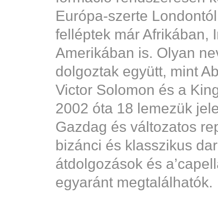
Európa-szerte Londontól
felléptek már Afrikában, 
Amerikában is. Olyan ne
dolgoztak együtt, mint 
Victor Solomon és a King
2002 óta 18 lemezük jel
Gazdag és változatos re
bizánci és klasszikus da
átdolgozások és a’capel
egyaránt megtalálhatók.