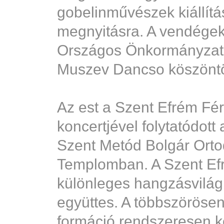
gobelinművészek kiállítá
megnyitásra. A vendégek
Országos Önkormányzat 
Muszev Dancso köszöntö
Az est a Szent Efrém Fér
koncertjével folytatódott 
Szent Metód Bolgár Ort
Templomban. A Szent Ef
különleges hangzásvilág
együttes. A többszörösen
formáció rendszeresen k