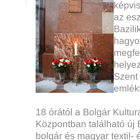
képvis
az es
Bazili
hagy
megfe
helyez
Szent
emlékt
18 órától a Bolgár Kultur
Központban található új
bolgár és magyar textil- 