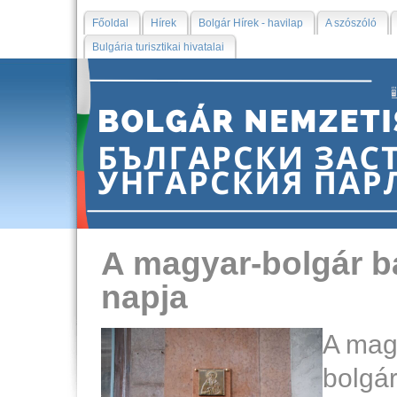
Főoldal
Hírek
Bolgár Hírek - havilap
A szószóló
Bulgária turisztikai hivatalai
A magyar-bolgár b
napja
A mag
bolgá