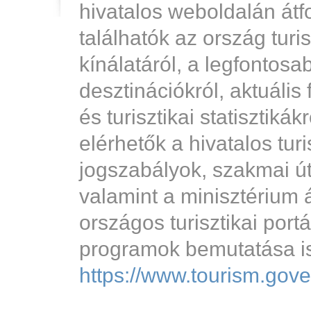
hivatalos weboldalán átf
találhatók az ország turis
kínálatáról, a legfontosa
desztinációkról, aktuális 
és turisztikai statisztikák
elérhetők a hivatalos turi
jogszabályok, szakmai ú
valamint a minisztérium á
országos turisztikai port
programok bemutatása is
https://www.tourism.gov