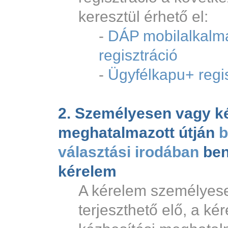
keresztül érhető el:
-
DÁP mobilalkalm
regisztráció
-
Ügyfélkapu+ regis
2. Személyesen vagy ké
meghatalmazott útján
b
választási irodában
ben
kérelem
A kérelem személyes
terjeszthető elő, a ké