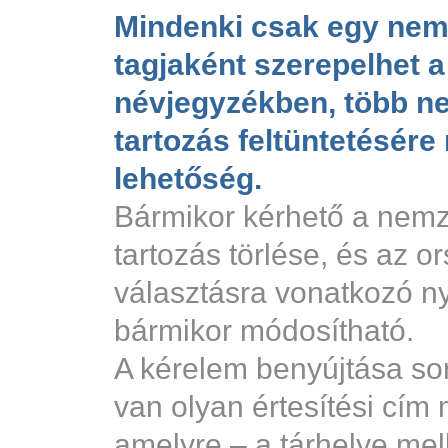
Mindenki csak egy nem
tagjaként szerepelhet a
névjegyzékben, több n
tartozás feltüntetésére
lehetőség.
Bármikor kérhető a nemz
tartozás törlése, és az o
választásra vonatkozó nyi
bármikor módosítható.
A kérelem benyújtása so
van olyan értesítési cím
amelyre – a tárhelye mel