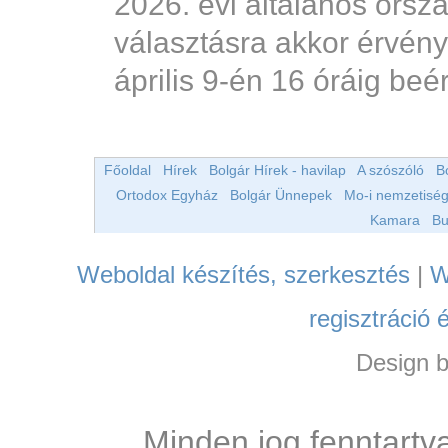
2026. évi általános orsz
választásra akkor érvény
április 9-én 16 óráig beé
Főoldal
Hírek
Bolgár Hírek - havilap
A szószóló
B
Ortodox Egyház
Bolgár Ünnepek
Mo-i nemzetiség
Kamara
Bu
Weboldal készítés, szerkesztés
|
W
regisztráció 
Design 
Minden jog fenntartv