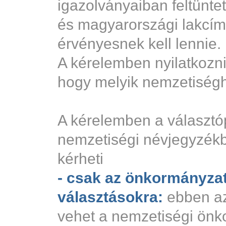
igazolványaiban feltüntet
és magyarországi lakcí
érvényesnek kell lennie.
A kérelemben nyilatkoznia
hogy melyik nemzetiséghe
A kérelemben a választó
nemzetiségi névjegyzékb
kérheti
- csak az önkormányzat
választásokra:
ebben az
vehet a nemzetiségi önk