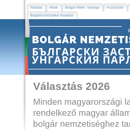
Főoldal
Hírek
Bolgár Hírek - havilap
A szószóló
Bulgária turisztikai hivatalai
Választás 2026
Minden magyarországi l
rendelkező magyar állam
bolgár nemzetiséghez tart