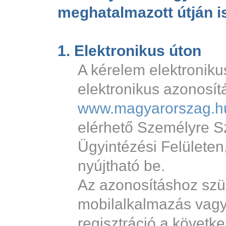
meghatalmazott útján i
1. Elektronikus úton
A kérelem elektroniku
elektronikus azonosít
www.magyarorszag.h
elérhető Személyre S
Ügyintézési Felületen
nyújtható be.
Az azonosításhoz sz
mobilalkalmazás vag
regisztráció a követk