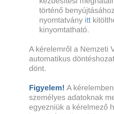
kézbesítési meghatalm
történő benyújtásáho
nyomtatvány
itt
kitölt
kinyomtatható.
A kérelemről a Nemzeti V
automatikus döntéshozat
dönt.
Figyelem!
A kérelemben f
személyes adatoknak me
egyezniük a kérelmező h