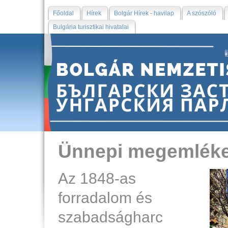
Főoldal
Hírek
Bolgár Hírek - havilap
A szószóló
Bulgária turisztikai hivatalai
Ünnepi megemlék
Az 1848-as
forradalom és
szabadságharc