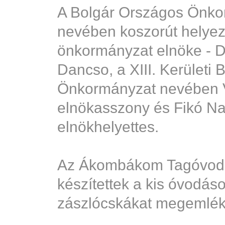
A Bolgár Országos Önko
nevében koszorút helyeze
önkormányzat elnöke - D
Dancso, a XIII. Kerületi 
Önkormányzat nevében V
elnökasszony és Fikó N
elnökhelyettes.
Az Ákombákom Tagóvoda
készítettek a kis óvodás
zászlócskákat megemlék